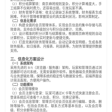
（2）积分结算繁琐：南京麻将规则复杂，积分计算难度大，手
工结算不仅耗时费力，还容易出错，引发玩家不满。
（3）财务管理不清晰：收支记录缺乏系统整理，财务报表生成
困难，不利于管理者掌握营业的真实盈利状况，影响决策制定。
（二）信息化需求
（1）构建全面的会员管理体系，实现会员信息的集中存储与高
效查询，支持会员等级划分与积分自动累计、兑换。
（2）设计精准的积分计算与结算模块，根据南京麻将规则自动
计算积分，实现积分实时更新与便捷兑换。
（3）打造完善的财务管理系统，自动记录收支明细，生成各类
财务报表，如日报表、月报表、利润表等，为财务管理提供数据
支持。
三、信息化方案设计
（一）系统架构
采用先进的 B/S（浏览器 / 服务器）架构，玩家和管理员通过浏
览器即可访问系统，无需安装额外软件。服务器端负责数据存储
与业务逻辑处理，保障系统的稳定性与数据安全性。前端界面设
计简洁直观，方便用户操作。
（二）功能模块
（1）会员管理模块
（2）会员注册与登录：玩家可通过IC卡等方式快速注册会员，
登录系统后可查看个人信息、积分、兑换记录等。
（3）会员信息管理：管理员可对会员信息进行编辑、查询、删
除等操作，包括会员姓名、联系方式等基本信息，以及会员等
级、积分余额等动态信息。