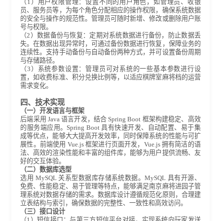
（1）用户权限管理：设置不同的用户角色，如管理员、收银
员、服务员等，为每个角色分配相应的操作权限，确保系统数据
的安全与操作的规范性。管理员可随时新增、修改或删除用户账
号与权限。
（2）数据备份与恢复：定期对系统数据进行备份，防止数据丢
失。在数据出现异常时，可通过备份数据进行恢复，保障业务的
连续性。支持手动备份与自动备份两种方式，并可设置备份周期
与存储路径。
（3）系统参数设置：管理员可对系统的一些基本参数进行设
置，如收费标准、积分兑换比例等，以适应棋牌室麻将档的运营
需求变化。
四、技术实现
（一）开发语言与框架
后端采用 Java 语言开发，结合 Spring Boot 框架构建稳定、高效
的服务端应用。Spring Boot 具有快速开发、自动配置、易于集
成等优点，能够大大提高开发效率，同时保障系统的性能与可扩
展性。前端使用 Vue.js 框架进行页面开发，Vue.js 拥有简洁的语
法、高效的渲染性能和丰富的组件库，能够为用户提供流畅、友
好的交互体验。
（二）数据库选型
选用 MySQL 关系型数据库存储系统数据。MySQL 具有开源、
免费、性能稳定、易于管理等特点，能够满足南京麻将进园子管
理系统对数据存储的需求。数据库设计遵循规范化原则，合理建
立表结构与索引，确保数据的完整性、一致性和高效访问。
（三）接口设计
（1）短信接口：与第三方短信平台对接，实现系统向玩家发送