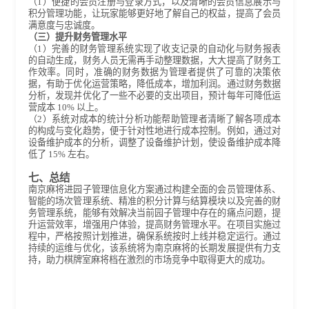
（1）便捷的会员注册与登录方式，以及清晰的会员信息展示与
积分管理功能，让玩家能够更好地了解自己的权益，提高了会员
满意度与忠诚度。
（三）提升财务管理水平
（1）完善的财务管理系统实现了收支记录的自动化与财务报表
的自动生成，财务人员无需再手动整理数据，大大提高了财务工
作效率。同时，准确的财务数据为管理者提供了可靠的决策依
据，有助于优化运营策略，降低成本，增加利润。通过财务数据
分析，发现并优化了一些不必要的支出项目，预计每年可降低运
营成本 10% 以上。
（2）系统对成本的统计分析功能帮助管理者清晰了解各项成本
的构成与变化趋势，便于针对性地进行成本控制。例如，通过对
设备维护成本的分析，调整了设备维护计划，使设备维护成本降
低了 15% 左右。
七、总结
南京麻将进园子管理信息化方案通过构建全面的会员管理体系、
智能的场次管理系统、精准的积分计算与结算模块以及完善的财
务管理系统，能够有效解决当前园子管理中存在的痛点问题，提
升运营效率，增强用户体验，提高财务管理水平。在项目实施过
程中，严格按照计划推进，确保系统按时上线并稳定运行。通过
持续的运维与优化，该系统将为南京麻将的长期发展提供有力支
持，助力棋牌室麻将档在激烈的市场竞争中取得更大的成功。