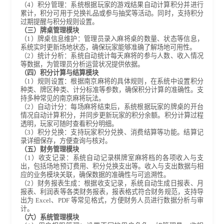
（4）积分管理：系统根据玩家的游戏结果自动计算积分并进行
累计，积分可用于兑换礼品或参与抽奖等活动。同时，支持积分
过期提醒与积分规则设置。
（三）牌桌管理模块
（1）牌桌信息维护：管理员录入麻将桌的数量、状态等信息，
系统实时更新场地状态，确保玩家能够准确了解场地可用性。
（2）统计分析：系统自动统计每天麻将的参与人数、收入情况
等数据，为管理员分析运营状况提供依据。
（四）积分计算与结算模块
（1）规则设置：根据南京麻将的具体规则，在系统中设置积分
种类、牌区种类、计分标准等参数，确保积分计算的准确性。支
持多种常见的南京麻将玩法。
（2）自动计分：每场麻将结束后，系统根据玩家的牌桌的开台
情况自动计算积分，并同步更新玩家的积分余额。积分计算过程
透明，玩家可随时查看积分明细。
（3）积分兑换：支持玩家积分兑换、消费结算等功能。结算记
录详细保存，方便查询与核对。
（五）财务管理模块
（1）收支记录：系统自动记录棋牌室麻将档的各项收入与支
出，包括场地预订费用、积分兑换支出等。收入与支出数据与相
应的业务模块关联，确保数据的准确性与可追溯性。
（2）财务报表生成：根据收支记录，系统自动生成日报表、月
报表、利润表等各类财务报表，报表格式符合财务规范，支持导
出为 Excel、PDF 等常见格式，方便财务人员进行数据分析与审
计。
（六）系统管理模块