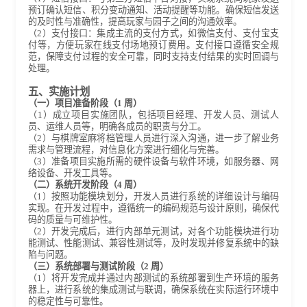
预订确认短信、积分变动通知、活动提醒等功能。确保短信发送
的及时性与准确性，提高玩家与园子之间的沟通效率。
（2）支付接口：集成主流的支付方式，如微信支付、支付宝支
付等，方便玩家在线支付场地预订费用。支付接口遵循安全规
范，保障支付过程的安全可靠，同时支持支付结果的实时回调与
处理。
五、实施计划
（一）项目准备阶段（1 周）
（1）成立项目实施团队，包括项目经理、开发人员、测试人
员、运维人员等，明确各成员的职责与分工。
（2）与棋牌室麻将档管理人员进行深入沟通，进一步了解业务
需求与管理流程，对信息化方案进行细化与完善。
（3）准备项目实施所需的硬件设备与软件环境，如服务器、网
络设备、开发工具等。
（二）系统开发阶段（4 周）
（1）按照功能模块划分，开发人员进行系统的详细设计与编码
实现。在开发过程中，遵循统一的编码规范与设计原则，确保代
码的质量与可维护性。
（2）开发完成后，进行内部单元测试，对各个功能模块进行功
能测试、性能测试、兼容性测试等，及时发现并修复系统中的缺
陷与问题。
（三）系统部署与测试阶段（2 周）
（1）将开发完成并通过内部测试的系统部署到生产环境的服务
器上，进行系统的集成测试与联调，确保系统在实际运行环境中
的稳定性与可靠性。