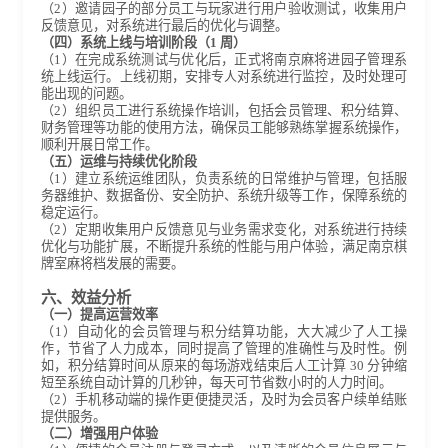
（2）邀请园子的部分员工与玩家进行用户验收测试，收集用户
反馈意见，对系统进行最后的优化与调整。
（四）系统上线与培训阶段（1 周）
（1）在完成系统测试与优化后，正式将南京麻将进园子管理系
统上线运行。上线初期，安排专人对系统进行监控，及时处理可
能出现的问题。
（2）组织员工进行系统操作培训，包括会员管理、积分结算、
财务管理等功能的使用方法，确保员工能够熟练掌握系统操作，
顺利开展日常工作。
（五）运维与持续优化阶段
（1）建立系统运维团队，负责系统的日常维护与管理，包括服
务器维护、数据备份、安全防护、系统升级等工作，保障系统的
稳定运行。
（2）定期收集用户反馈意见与业务需求变化，对系统进行持续
优化与功能扩展，不断提升系统的性能与用户体验，满足南京棋
牌室麻将档发展的需要。
六、效益分析
（一）提高运营效率
（1）自动化的会员管理与积分结算功能，大大减少了人工操
作，节省了人力成本，同时提高了管理的准确性与及时性。例
如，积分结算时间从原来的每场游戏结束后人工计算 30 分钟缩
短至系统自动计算的几秒钟，每天可节省数小时的人力时间。
（2）手机移动端的操作更便捷灵活，及时为会员客户续单结账
提供服务。
（二）增强用户体验