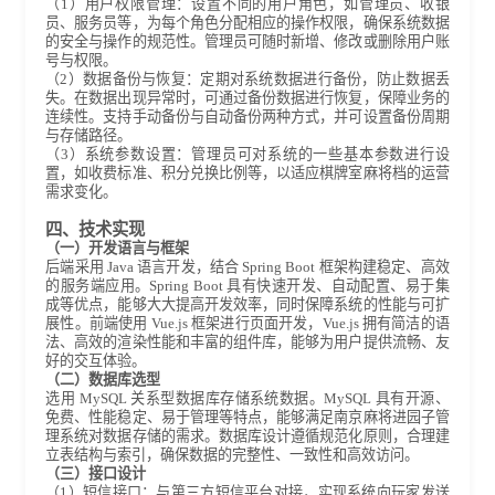
（1）用户权限管理：设置不同的用户角色，如管理员、收银
员、服务员等，为每个角色分配相应的操作权限，确保系统数据
的安全与操作的规范性。管理员可随时新增、修改或删除用户账
号与权限。
（2）数据备份与恢复：定期对系统数据进行备份，防止数据丢
失。在数据出现异常时，可通过备份数据进行恢复，保障业务的
连续性。支持手动备份与自动备份两种方式，并可设置备份周期
与存储路径。
（3）系统参数设置：管理员可对系统的一些基本参数进行设
置，如收费标准、积分兑换比例等，以适应棋牌室麻将档的运营
需求变化。
四、技术实现
（一）开发语言与框架
后端采用 Java 语言开发，结合 Spring Boot 框架构建稳定、高效
的服务端应用。Spring Boot 具有快速开发、自动配置、易于集
成等优点，能够大大提高开发效率，同时保障系统的性能与可扩
展性。前端使用 Vue.js 框架进行页面开发，Vue.js 拥有简洁的语
法、高效的渲染性能和丰富的组件库，能够为用户提供流畅、友
好的交互体验。
（二）数据库选型
选用 MySQL 关系型数据库存储系统数据。MySQL 具有开源、
免费、性能稳定、易于管理等特点，能够满足南京麻将进园子管
理系统对数据存储的需求。数据库设计遵循规范化原则，合理建
立表结构与索引，确保数据的完整性、一致性和高效访问。
（三）接口设计
（1）短信接口：与第三方短信平台对接，实现系统向玩家发送