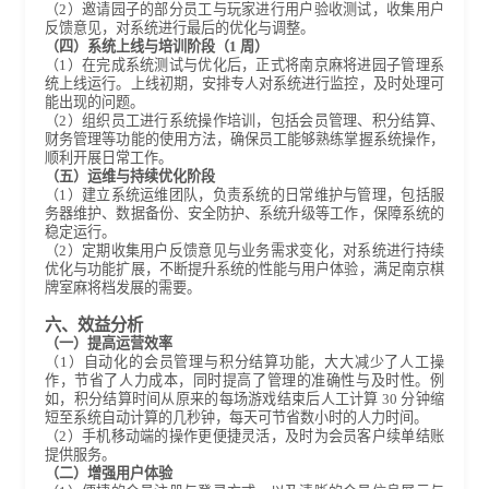
（2）邀请园子的部分员工与玩家进行用户验收测试，收集用户
反馈意见，对系统进行最后的优化与调整。
（四）系统上线与培训阶段（1 周）
（1）在完成系统测试与优化后，正式将南京麻将进园子管理系
统上线运行。上线初期，安排专人对系统进行监控，及时处理可
能出现的问题。
（2）组织员工进行系统操作培训，包括会员管理、积分结算、
财务管理等功能的使用方法，确保员工能够熟练掌握系统操作，
顺利开展日常工作。
（五）运维与持续优化阶段
（1）建立系统运维团队，负责系统的日常维护与管理，包括服
务器维护、数据备份、安全防护、系统升级等工作，保障系统的
稳定运行。
（2）定期收集用户反馈意见与业务需求变化，对系统进行持续
优化与功能扩展，不断提升系统的性能与用户体验，满足南京棋
牌室麻将档发展的需要。
六、效益分析
（一）提高运营效率
（1）自动化的会员管理与积分结算功能，大大减少了人工操
作，节省了人力成本，同时提高了管理的准确性与及时性。例
如，积分结算时间从原来的每场游戏结束后人工计算 30 分钟缩
短至系统自动计算的几秒钟，每天可节省数小时的人力时间。
（2）手机移动端的操作更便捷灵活，及时为会员客户续单结账
提供服务。
（二）增强用户体验