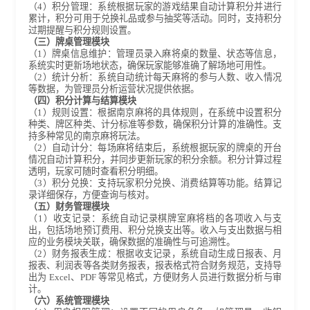
（4）积分管理：系统根据玩家的游戏结果自动计算积分并进行
累计，积分可用于兑换礼品或参与抽奖等活动。同时，支持积分
过期提醒与积分规则设置。
（三）牌桌管理模块
（1）牌桌信息维护：管理员录入麻将桌的数量、状态等信息，
系统实时更新场地状态，确保玩家能够准确了解场地可用性。
（2）统计分析：系统自动统计每天麻将的参与人数、收入情况
等数据，为管理员分析运营状况提供依据。
（四）积分计算与结算模块
（1）规则设置：根据南京麻将的具体规则，在系统中设置积分
种类、牌区种类、计分标准等参数，确保积分计算的准确性。支
持多种常见的南京麻将玩法。
（2）自动计分：每场麻将结束后，系统根据玩家的牌桌的开台
情况自动计算积分，并同步更新玩家的积分余额。积分计算过程
透明，玩家可随时查看积分明细。
（3）积分兑换：支持玩家积分兑换、消费结算等功能。结算记
录详细保存，方便查询与核对。
（五）财务管理模块
（1）收支记录：系统自动记录棋牌室麻将档的各项收入与支
出，包括场地预订费用、积分兑换支出等。收入与支出数据与相
应的业务模块关联，确保数据的准确性与可追溯性。
（2）财务报表生成：根据收支记录，系统自动生成日报表、月
报表、利润表等各类财务报表，报表格式符合财务规范，支持导
出为 Excel、PDF 等常见格式，方便财务人员进行数据分析与审
计。
（六）系统管理模块