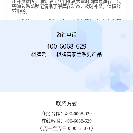
出补货提醒。 管理者无需再花费大量时间盘点库存，只
需通过系统就能清晰了解库存动态，及时补货，保障经
营顺畅。​
有了棋牌管家宝，棋牌室与麻将档的经营者能够从繁琐
的管理事务中解脱出来，将更多精力投入到提升服务品
质与拓展业务上。 它不仅提高了管理效率，降低了运营
咨询电话
成本，还能通过数据统计分析，为经营决策提供有力支
持，助力棋牌室与麻将档在激烈的市场竞争中脱颖而
400-6068-629
出，实现更高效、更智能的经营。不妨尝试一下，让棋
牌管家宝成为您事业腾飞的得力助手。
棋牌云——棋牌管家宝系列产品
联系方式
商务合作：400-6068-629
在线客服：400-6068-629
（ 周一至周日 9:00--21:00 ）