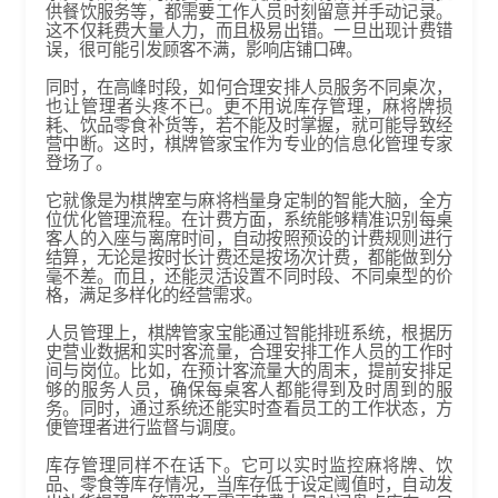
供餐饮服务等，都需要工作人员时刻留意并手动记录。
这不仅耗费大量人力，而且极易出错。一旦出现计费错
误，很可能引发顾客不满，影响店铺口碑。
同时，在高峰时段，如何合理安排人员服务不同桌次，
也让管理者头疼不已。更不用说库存管理，麻将牌损
耗、饮品零食补货等，若不能及时掌握，就可能导致经
营中断。​ 这时，棋牌管家宝作为专业的信息化管理专家
登场了。
它就像是为棋牌室与麻将档量身定制的智能大脑，全方
位优化管理流程。在计费方面，系统能够精准识别每桌
客人的入座与离席时间，自动按照预设的计费规则进行
结算，无论是按时长计费还是按场次计费，都能做到分
毫不差。而且，还能灵活设置不同时段、不同桌型的价
格，满足多样化的经营需求。​
人员管理上，棋牌管家宝能通过智能排班系统，根据历
史营业数据和实时客流量，合理安排工作人员的工作时
间与岗位。比如，在预计客流量大的周末，提前安排足
够的服务人员，确保每桌客人都能得到及时周到的服
务。同时，通过系统还能实时查看员工的工作状态，方
便管理者进行监督与调度。​
库存管理同样不在话下。它可以实时监控麻将牌、饮
品、零食等库存情况，当库存低于设定阈值时，自动发